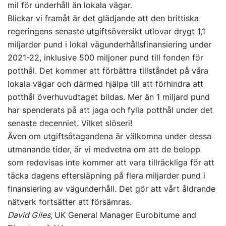
mil för underhåll än lokala vägar.
Blickar vi framåt är det glädjande att den brittiska
regeringens senaste utgiftsöversikt utlovar drygt 1,1
miljarder pund i lokal vägunderhållsfinansiering under
2021-22, inklusive 500 miljoner pund till fonden för
potthål. Det kommer att förbättra tillståndet på våra
lokala vägar och därmed hjälpa till att förhindra att
potthål överhuvudtaget bildas. Mer än 1 miljard pund
har spenderats på att jaga och fylla potthål under det
senaste decenniet. Vilket slöseri!
Även om utgiftsåtagandena är välkomna under dessa
utmanande tider, är vi medvetna om att de belopp
som redovisas inte kommer att vara tillräckliga för att
täcka dagens eftersläpning på flera miljarder pund i
finansiering av vägunderhåll. Det gör att vårt åldrande
nätverk fortsätter att försämras.
David Giles,
UK General Manager Eurobitume and