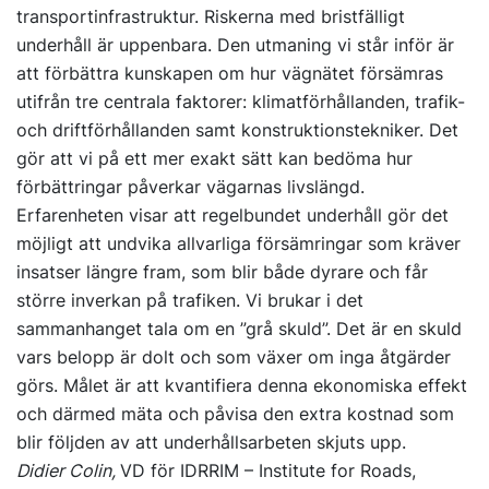
transportinfrastruktur. Riskerna med bristfälligt
underhåll är uppenbara. Den utmaning vi står inför är
att förbättra kunskapen om hur vägnätet försämras
utifrån tre centrala faktorer: klimatförhållanden, trafik-
och driftförhållanden samt konstruktionstekniker. Det
gör att vi på ett mer exakt sätt kan bedöma hur
förbättringar påverkar vägarnas livslängd.
Erfarenheten visar att regelbundet underhåll gör det
möjligt att undvika allvarliga försämringar som kräver
insatser längre fram, som blir både dyrare och får
större inverkan på trafiken. Vi brukar i det
sammanhanget tala om en ”grå skuld”. Det är en skuld
vars belopp är dolt och som växer om inga åtgärder
görs. Målet är att kvantifiera denna ekonomiska effekt
och därmed mäta och påvisa den extra kostnad som
blir följden av att underhållsarbeten skjuts upp.
Didier Colin,
VD för IDRRIM – Institute for Roads,