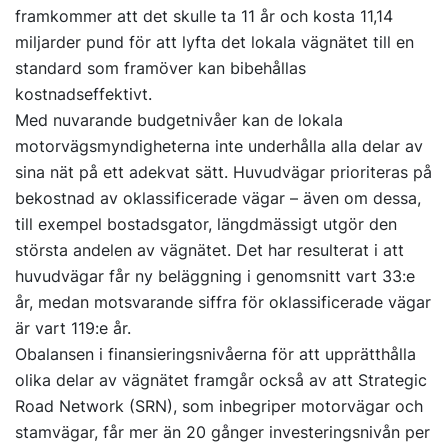
framkommer att det skulle ta 11 år och kosta 11,14
miljarder pund för att lyfta det lokala vägnätet till en
standard som framöver kan bibehållas
kostnadseffektivt.
Med nuvarande budgetnivåer kan de lokala
motorvägsmyndigheterna inte underhålla alla delar av
sina nät på ett adekvat sätt. Huvudvägar prioriteras på
bekostnad av oklassificerade vägar – även om dessa,
till exempel bostadsgator, längdmässigt utgör den
största andelen av vägnätet. Det har resulterat i att
huvudvägar får ny beläggning i genomsnitt vart 33:e
år, medan motsvarande siffra för oklassificerade vägar
är vart 119:e år.
Obalansen i finansieringsnivåerna för att upprätthålla
olika delar av vägnätet framgår också av att Strategic
Road Network (SRN), som inbegriper motorvägar och
stamvägar, får mer än 20 gånger investeringsnivån per