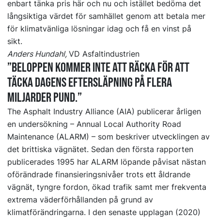
enbart tänka pris här och nu och istället bedöma det
långsiktiga värdet för samhället genom att betala mer
för klimatvänliga lösningar idag och få en vinst på
sikt.
Anders Hundahl,
VD Asfaltindustrien
”Beloppen kommer inte att räcka för att
täcka dagens eftersläpning på flera
miljarder pund.”
The Asphalt Industry Alliance (AIA) publicerar årligen
en undersökning – Annual Local Authority Road
Maintenance (ALARM) – som beskriver utvecklingen av
det brittiska vägnätet. Sedan den första rapporten
publicerades 1995 har ALARM löpande påvisat nästan
oförändrade finansieringsnivåer trots ett åldrande
vägnät, tyngre fordon, ökad trafik samt mer frekventa
extrema väderförhållanden på grund av
klimatförändringarna. I den senaste upplagan (2020)