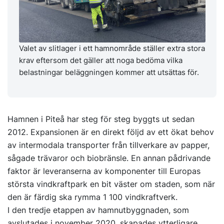
Valet av slitlager i ett hamnområde ställer extra stora
krav eftersom det gäller att noga bedöma vilka
belastningar beläggningen kommer att utsättas för.
Hamnen i Piteå har steg för steg byggts ut sedan
2012. Expansionen är en direkt följd av ett ökat behov
av intermodala transporter från tillverkare av papper,
sågade trävaror och biobränsle. En annan pådrivande
faktor är leveranserna av komponenter till Europas
största vindkraftpark en bit väster om staden, som när
den är färdig ska rymma 1 100 vindkraftverk.
I den tredje etappen av hamnutbyggnaden, som
avslutades i november 2020, skapades ytterligare