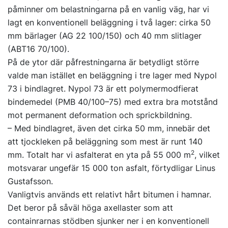
påminner om belastningarna på en vanlig väg, har vi
lagt en konventionell beläggning i två lager: cirka 50
mm bärlager (AG 22 100/150) och 40 mm slitlager
(ABT16 70/100).
På de ytor där påfrestningarna är betydligt större
valde man istället en beläggning i tre lager med Nypol
73 i bindlagret. Nypol 73 är ett polymermodfierat
bindemedel (PMB 40/100–75) med extra bra motstånd
mot permanent deformation och sprickbildning.
– Med bindlagret, även det cirka 50 mm, innebär det
att tjockleken på beläggning som mest är runt 140
2
mm. Totalt har vi asfalterat en yta på 55 000 m
, vilket
motsvarar ungefär 15 000 ton asfalt, förtydligar Linus
Gustafsson.
Vanligtvis används ett relativt hårt bitumen i hamnar.
Det beror på såväl höga axellaster som att
containrarnas stödben sjunker ner i en konventionell