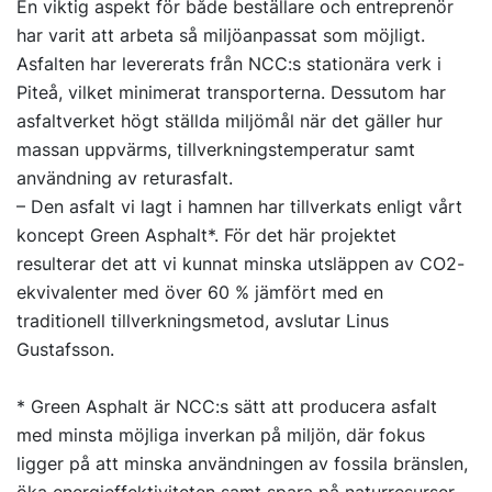
En viktig aspekt för både beställare och entreprenör
har varit att arbeta så miljöanpassat som möjligt.
Asfalten har levererats från NCC:s stationära verk i
Piteå, vilket minimerat transporterna. Dessutom har
asfaltverket högt ställda miljömål när det gäller hur
massan uppvärms, tillverkningstemperatur samt
användning av returasfalt.
– Den asfalt vi lagt i hamnen har tillverkats enligt vårt
koncept Green Asphalt*. För det här projektet
resulterar det att vi kunnat minska utsläppen av CO2-
ekvivalenter med över 60 % jämfört med en
traditionell tillverkningsmetod, avslutar Linus
Gustafsson.
* Green Asphalt är NCC:s sätt att producera asfalt
med minsta möjliga inverkan på miljön, där fokus
ligger på att minska användningen av fossila bränslen,
öka energieffektiviteten samt spara på naturresurser.