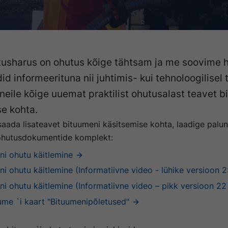
tusharus on ohutus kõige tähtsam ja me soovime h
id informeerituna nii juhtimis- kui tehnoloogilisel
eile kõige uuemat praktilist ohutusalast teavet b
e kohta.
saada lisateavet bituumeni käsitsemise kohta, laadige palun
ohutusdokumentide komplekt:
i ohutu käitlemine
i ohutu käitlemine (Informatiivne video - lühike versioon 2
i ohutu käitlemine (Informatiivne video – pikk versioon 22
ume `i kaart "Bituumenipõletused"