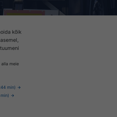
oida kõik
 tasemel,
ituumeni
 alla meie
:44 min)
 min)