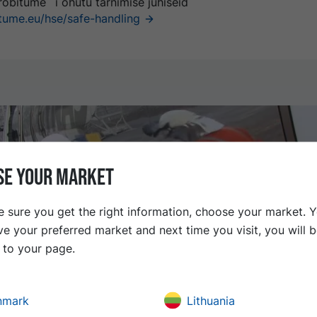
obitume `i ohutu tarnimise juhiseid
ume.eu/hse/safe-handling
SE YOUR MARKET
 sure you get the right information, choose your market. 
ve your preferred market and next time you visit, you will 
t to your page.
nmark
Lithuania