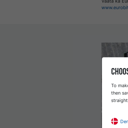
Vaata ka Eur
www.eurobit
CHOO
To make
then sa
straigh
De