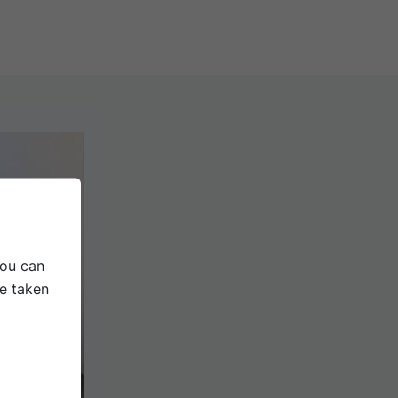
You can
be taken