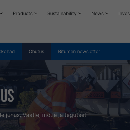
Products
Sustainability
News
Inves
skohad
Ohutus
Bitumen newsletter
tus
e juhus. Vaatle, mõtle ja tegutse!