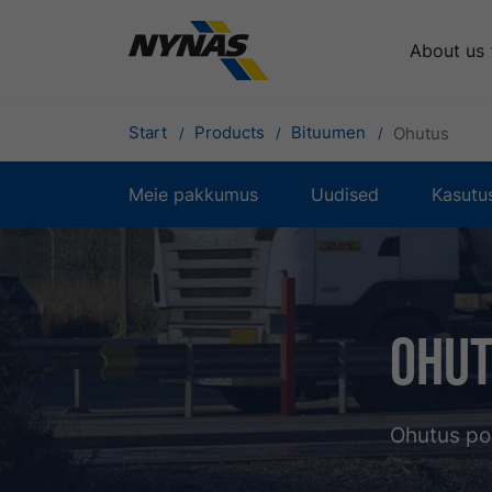
About us
Start
Products
Bituumen
Ohutus
Meie pakkumus
Uudised
Kasutu
Ohu
Ohutus pol