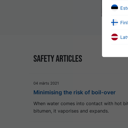
Est
Fin
Lat
Safety articles
04 märts 2021
Minimising the risk of boil-over
When water comes into contact with hot bit
bitumen, it vaporises and expands.