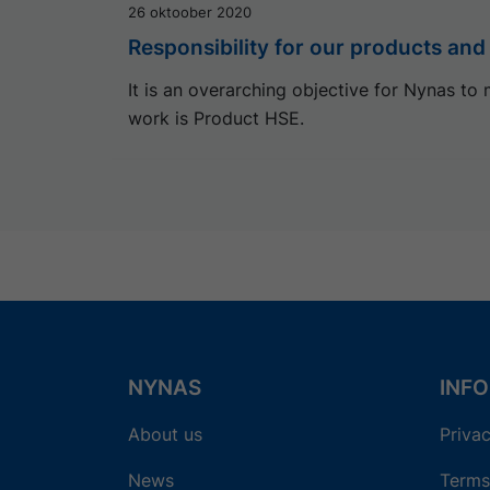
26 oktoober 2020
Responsibility for our products and
It is an overarching objective for Nynas to 
work is Product HSE.
NYNAS
INF
About us
Privac
News
Terms