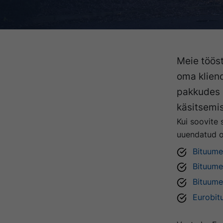
Meie töös
oma kliend
pakkudes n
käsitsemis
Kui soovite 
uuendatud 
Bituumen
Bituumen
Bituumen
Eurobit