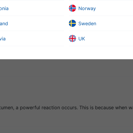
onia
Norway
land
Sweden
via
UK
umen, a powerful reaction occurs. This is because when wa