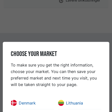
Lavere omkostninger
Kontakter
CHOOSE YOUR MARKET
To make sure you get the right information,
Petter Stange
choose your market. You can then save your
Sales Director Scandinavia
preferred market and next time you visit, you
+46 70 602 58 68
will be taken straight to your page.
petter.stange@nynas.com
Denmark
Lithuania
Elisabeth Christiansen