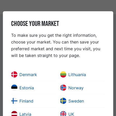
CHOOSE YOUR MARKET
Kontakter
To make sure you get the right information,
choose your market. You can then save your
Petter Stange
preferred market and next time you visit, you
Sales Director Scandinavia
will be taken straight to your page.
+46 70 602 58 68
petter.stange@nynas.com
Denmark
Lithuania
Estonia
Norway
Jon Borge Finset
Technical Sales Support Manager -
Finland
Sweden
Scandinavia
Latvia
UK
+47 990 496 58