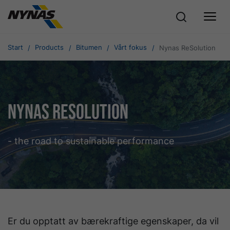
Start
Products
Bitumen
Vårt fokus
Nynas ReSolution
Nynas ReSolution
- the road to sustainable performance
Er du opptatt av bærekraftige egenskaper, da vil