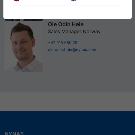
jonborge.finset@nynas.com
Ole Odin Høie
Sales Manager Norway
+47 915 680 29
ole.odin.hoie@nynas.com
NYNAS