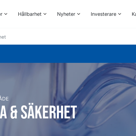
r
Hållbarhet
Nyheter
Investerare
K
het
ÅDE
a & säkerhet