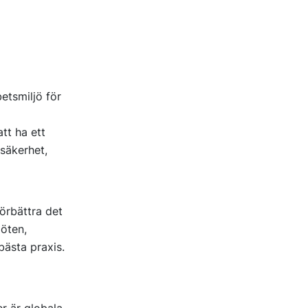
etsmiljö för
tt ha ett
säkerhet,
örbättra det
öten,
ästa praxis.
r är globala