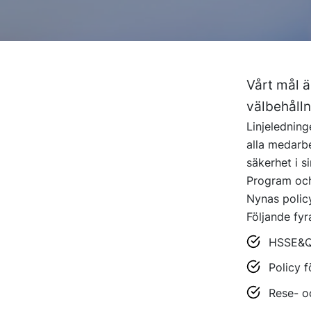
Vårt mål ä
välbehålln
Linjeledning
alla medarbe
säkerhet i si
Program och
Nynas polic
Följande fyra
HSSE&Q-p
Policy 
Rese- o