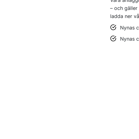
– och gäller
ladda ner v
Nynas c
Nynas c