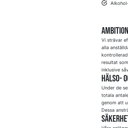
Alkohol
Ambitio
Vi strävar e
alla anställ
kontrollerad
resultat som
inklusive så
Hälso- 
Under de sen
totala anta
genom att u
Dessa ansträ
Säkerhe
Våra anläggn