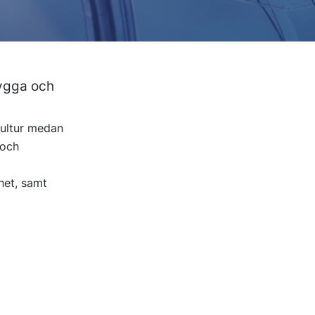
rygga och
kultur medan
 och
het, samt