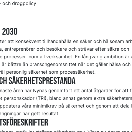
- och drogpolicy
n 2030
fter att konsekvent tillhandahålla en säker och hälsosam arb
da, entreprenörer och besökare och strävar efter säkra och
e processer inom all verksamhet. En långvarig ambition är a
 är bättre än branschgenomsnittet när det gäller hälsa och 
väl personlig säkerhet som processäkerhet.
och säkerhetsprestanda
aste åren har Nynas genomfört ett antal åtgärder för att f
let personskador (TRI), bland annat genom extra säkerhetsm
ppdatera våra minimikrav på säkerhet och genom att dela b
ngningar har gett resultat.
tsföreskrifter
ingar uppfyller stränga säkerhetskrav. Vissa av dessa regle